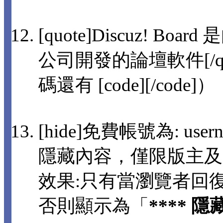
[quote]Discuz! 
公司開發的論壇軟件[/q
碼還有 [code][/code]）
[hide]免費帳號為: usern
隱藏內容，僅限版主及
效果:只有當瀏覽者回
否則顯示為「
**** 