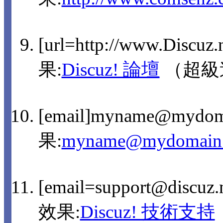
[url=http://www.Discuz
果:
Discuz! 論壇
（超級
[email]myname@mydom
果:
myname@mydomain
[email=support@discu
效果:
Discuz! 技術支持