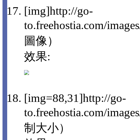
[img]http://go-
to.freehostia.com/imag
圖像）
效果:
[img=88,31]http://go-
to.freehostia.com/im
制大小）