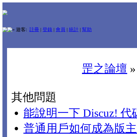
»
遊客:
註冊
|
登錄
|
會員
|
統計
|
幫助
罡之論壇
其他問題
能說明一下 Discuz!
普通用戶如何成為版主