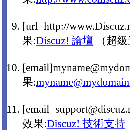
[url=http://www.Discuz
果:
Discuz! 論壇
（超級
[email]myname@mydom
果:
myname@mydomain
[email=support@discu
效果:
Discuz! 技術支持