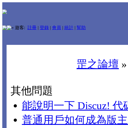
»
遊客:
註冊
|
登錄
|
會員
|
統計
|
幫助
罡之論壇
其他問題
能說明一下 Discuz!
普通用戶如何成為版主