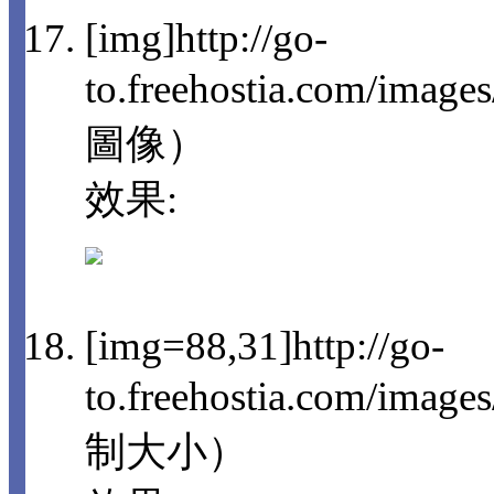
[img]http://go-
to.freehostia.com/imag
圖像）
效果:
[img=88,31]http://go-
to.freehostia.com/im
制大小）