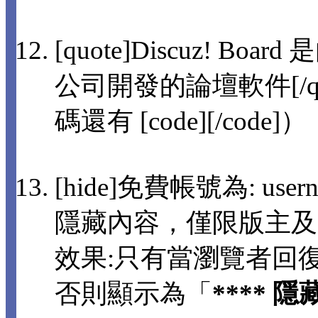
[quote]Discuz! 
公司開發的論壇軟件[/q
碼還有 [code][/code]）
[hide]免費帳號為: usern
隱藏內容，僅限版主及
效果:只有當瀏覽者回
否則顯示為「
**** 