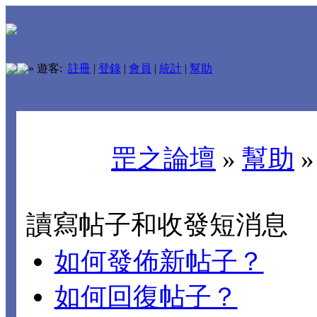
»
遊客:
註冊
|
登錄
|
會員
|
統計
|
幫助
罡之論壇
»
幫助
讀寫帖子和收發短消息
如何發佈新帖子？
如何回復帖子？