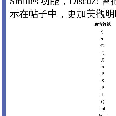
Smilies 功能，Disc
示在帖子中，更加美觀明瞭。
表情符號
:)
:(
:D
:'(
:@
:o
:P
:$
;P
:L
:Q
:lol
:hug: