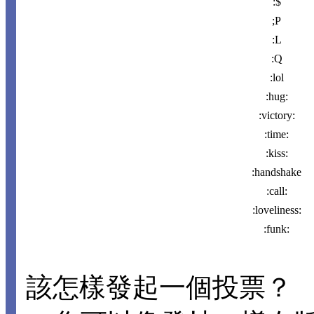
:$
;P
:L
:Q
:lol
:hug:
:victory:
:time:
:kiss:
:handshake
:call:
:loveliness:
:funk:
該怎樣發起一個投票？