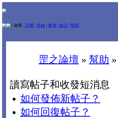
»
遊客:
註冊
|
登錄
|
會員
|
統計
|
幫助
罡之論壇
»
幫助
讀寫帖子和收發短消息
如何發佈新帖子？
如何回復帖子？