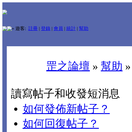
»
遊客:
註冊
|
登錄
|
會員
|
統計
|
幫助
罡之論壇
»
幫助
讀寫帖子和收發短消息
如何發佈新帖子？
如何回復帖子？