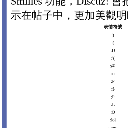
Smilies 功能，Disc
示在帖子中，更加美觀明瞭。
表情符號
:)
:(
:D
:'(
:@
:o
:P
:$
;P
:L
:Q
:lol
:hug: