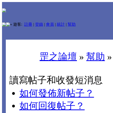
»
遊客:
註冊
|
登錄
|
會員
|
統計
|
幫助
罡之論壇
»
幫助
讀寫帖子和收發短消息
如何發佈新帖子？
如何回復帖子？