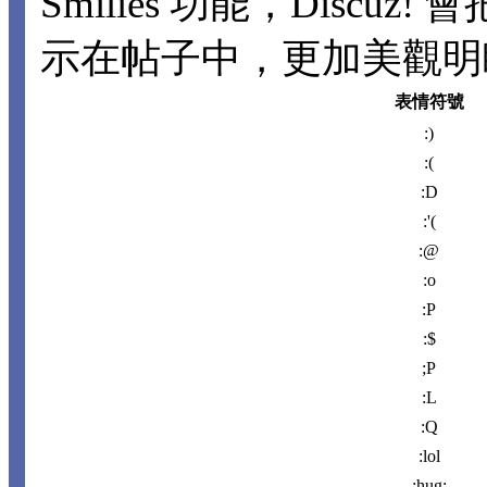
Smilies 功能，Disc
示在帖子中，更加美觀明瞭。
表情符號
:)
:(
:D
:'(
:@
:o
:P
:$
;P
:L
:Q
:lol
:hug: