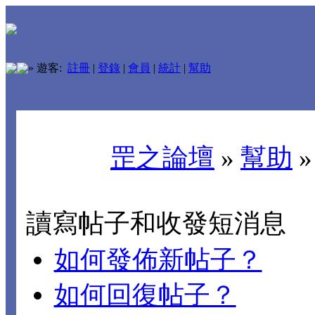
»
遊客:
註冊
|
登錄
|
會員
|
統計
|
幫助
罡之論壇
»
幫助
讀寫帖子和收發短消息
如何發佈新帖子？
如何回復帖子？