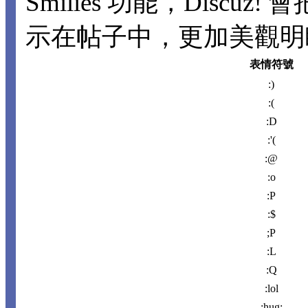
Smilies 功能，Disc
示在帖子中，更加美觀明瞭。
表情符號
:)
:(
:D
:'(
:@
:o
:P
:$
;P
:L
:Q
:lol
:hug: