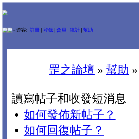
»
遊客:
註冊
|
登錄
|
會員
|
統計
|
幫助
罡之論壇
»
幫助
讀寫帖子和收發短消息
如何發佈新帖子？
如何回復帖子？