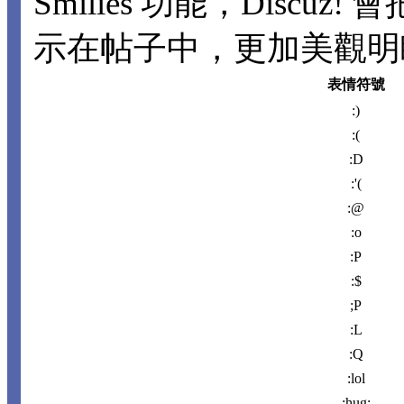
Smilies 功能，Disc
示在帖子中，更加美觀明瞭。
表情符號
:)
:(
:D
:'(
:@
:o
:P
:$
;P
:L
:Q
:lol
:hug: