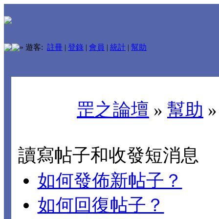
»
遊客:
註冊
|
登錄
|
會員
|
統計
|
幫助
罡之論壇
»
幫助
讀寫帖子和收發短消息
如何發佈新帖子？
如何回復帖子？