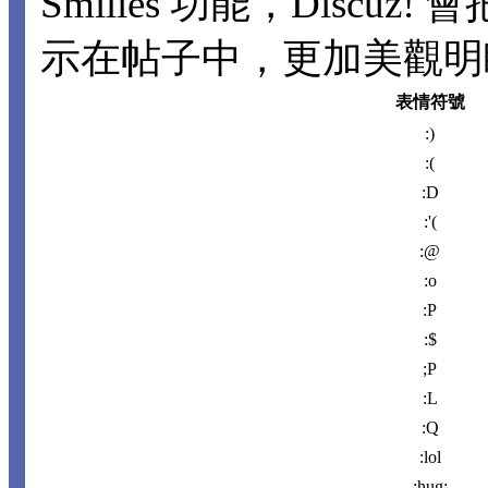
Smilies 功能，Disc
示在帖子中，更加美觀明瞭。
表情符號
:)
:(
:D
:'(
:@
:o
:P
:$
;P
:L
:Q
:lol
:hug: