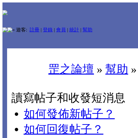
»
遊客:
註冊
|
登錄
|
會員
|
統計
|
幫助
罡之論壇
»
幫助
讀寫帖子和收發短消息
如何發佈新帖子？
如何回復帖子？