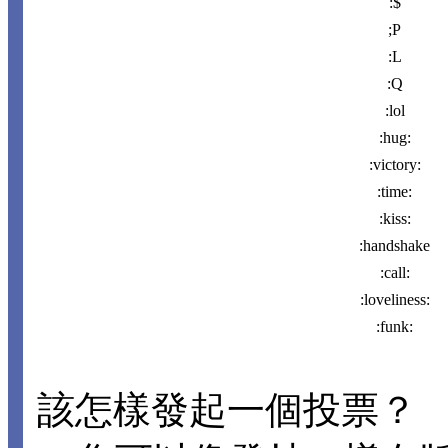
:$
;P
:L
:Q
:lol
:hug:
:victory:
:time:
:kiss:
:handshake
:call:
:loveliness:
:funk:
該怎樣發起一個投票？