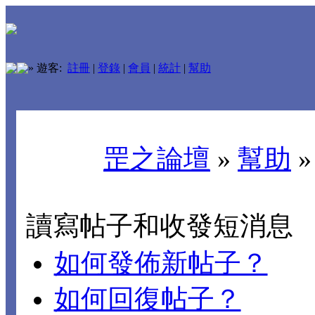
»
遊客:
註冊
|
登錄
|
會員
|
統計
|
幫助
罡之論壇
»
幫助
讀寫帖子和收發短消息
如何發佈新帖子？
如何回復帖子？