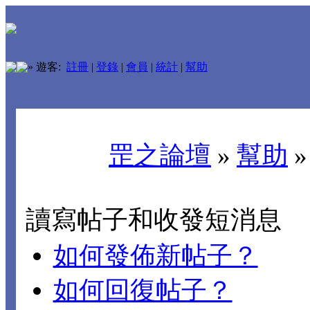
»
遊客:
註冊
|
登錄
|
會員
|
統計
|
幫助
罡之論壇
»
幫助
讀寫帖子和收發短消息
如何發佈新帖子？
如何回復帖子？