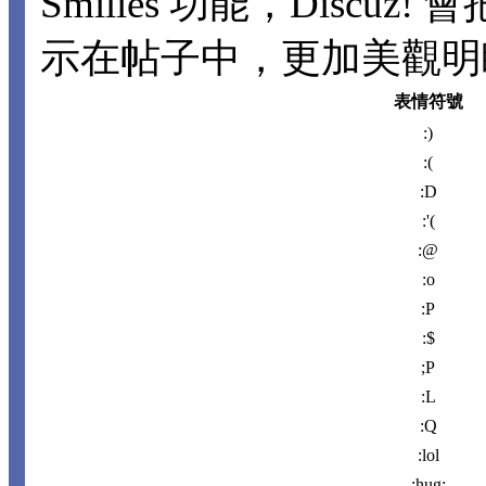
Smilies 功能，Disc
示在帖子中，更加美觀明瞭。
表情符號
:)
:(
:D
:'(
:@
:o
:P
:$
;P
:L
:Q
:lol
:hug: