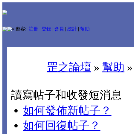
»
遊客:
註冊
|
登錄
|
會員
|
統計
|
幫助
罡之論壇
»
幫助
讀寫帖子和收發短消息
如何發佈新帖子？
如何回復帖子？