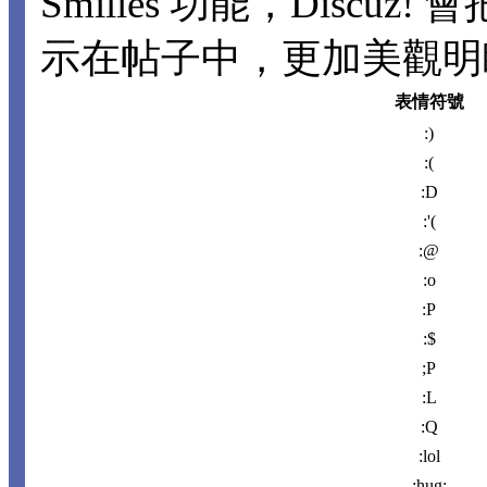
Smilies 功能，Disc
示在帖子中，更加美觀明瞭。
表情符號
:)
:(
:D
:'(
:@
:o
:P
:$
;P
:L
:Q
:lol
:hug: