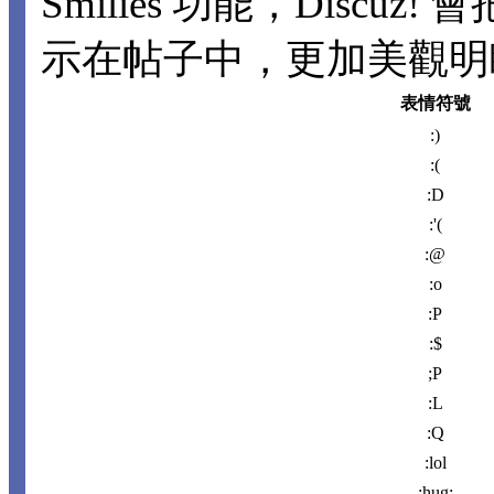
Smilies 功能，Disc
示在帖子中，更加美觀明瞭。
表情符號
:)
:(
:D
:'(
:@
:o
:P
:$
;P
:L
:Q
:lol
:hug: