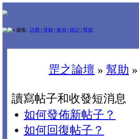
»
遊客:
註冊
|
登錄
|
會員
|
統計
|
幫助
罡之論壇
»
幫助
讀寫帖子和收發短消息
如何發佈新帖子？
如何回復帖子？