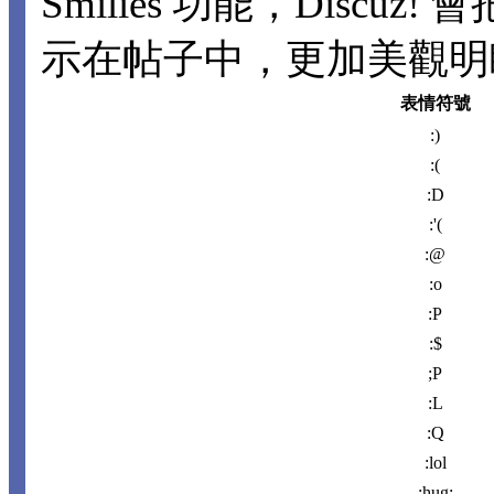
Smilies 功能，Disc
示在帖子中，更加美觀明瞭。
表情符號
:)
:(
:D
:'(
:@
:o
:P
:$
;P
:L
:Q
:lol
:hug: