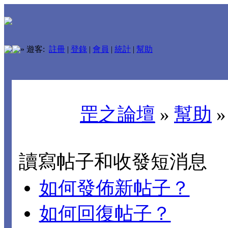
»
遊客:
註冊
|
登錄
|
會員
|
統計
|
幫助
罡之論壇
»
幫助
讀寫帖子和收發短消息
如何發佈新帖子？
如何回復帖子？