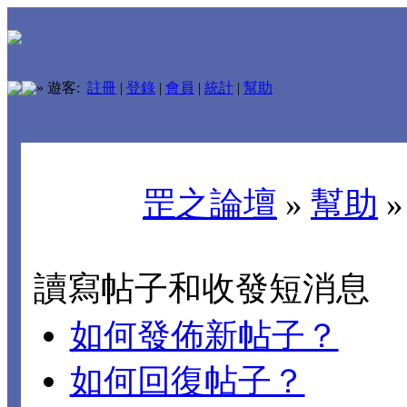
»
遊客:
註冊
|
登錄
|
會員
|
統計
|
幫助
罡之論壇
»
幫助
讀寫帖子和收發短消息
如何發佈新帖子？
如何回復帖子？