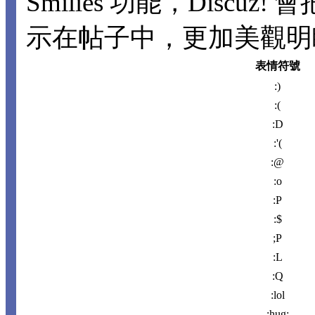
Smilies 功能，Disc
示在帖子中，更加美觀明瞭。
表情符號
:)
:(
:D
:'(
:@
:o
:P
:$
;P
:L
:Q
:lol
:hug: