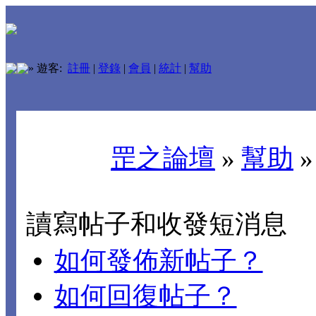
»
遊客:
註冊
|
登錄
|
會員
|
統計
|
幫助
罡之論壇
»
幫助
讀寫帖子和收發短消息
如何發佈新帖子？
如何回復帖子？