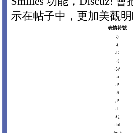
Smilies 功能，Disc
示在帖子中，更加美觀明瞭。
表情符號
:)
:(
:D
:'(
:@
:o
:P
:$
;P
:L
:Q
:lol
:hug: