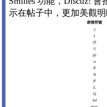
Smilies 功能，Disc
示在帖子中，更加美觀明瞭。
表情符號
:)
:(
:D
:'(
:@
:o
:P
:$
;P
:L
:Q
:lol
:hug: