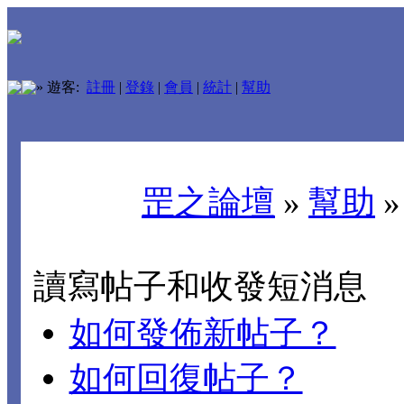
»
遊客:
註冊
|
登錄
|
會員
|
統計
|
幫助
罡之論壇
»
幫助
讀寫帖子和收發短消息
如何發佈新帖子？
如何回復帖子？