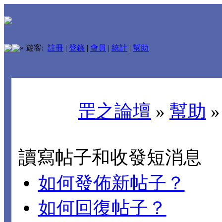
»
遊客:
註冊
|
登錄
|
會員
|
統計
|
幫助
罡之論壇
»
幫助
讀寫帖子和收發短消息
如何發佈新帖子？
如何回復帖子？