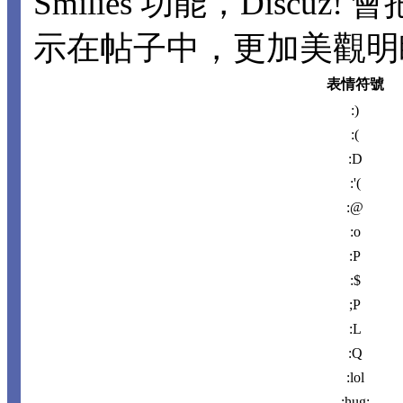
Smilies 功能，Disc
示在帖子中，更加美觀明瞭。
表情符號
:)
:(
:D
:'(
:@
:o
:P
:$
;P
:L
:Q
:lol
:hug: