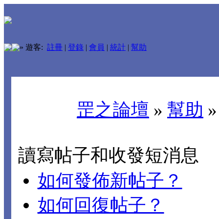
»
遊客:
註冊
|
登錄
|
會員
|
統計
|
幫助
罡之論壇
»
幫助
讀寫帖子和收發短消息
如何發佈新帖子？
如何回復帖子？