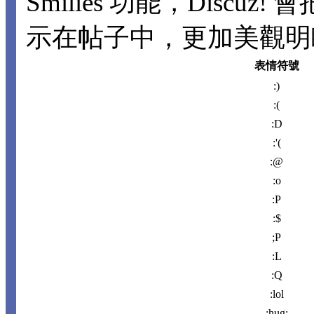
Smilies 功能，Disc
示在帖子中，更加美觀明瞭。
表情符號
:)
:(
:D
:'(
:@
:o
:P
:$
;P
:L
:Q
:lol
:hug: