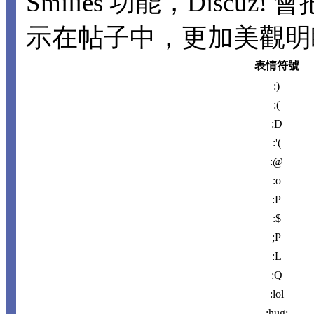
Smilies 功能，Disc
示在帖子中，更加美觀明瞭。
表情符號
:)
:(
:D
:'(
:@
:o
:P
:$
;P
:L
:Q
:lol
:hug: