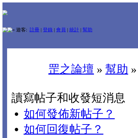
»
遊客:
註冊
|
登錄
|
會員
|
統計
|
幫助
罡之論壇
»
幫助
讀寫帖子和收發短消息
如何發佈新帖子？
如何回復帖子？