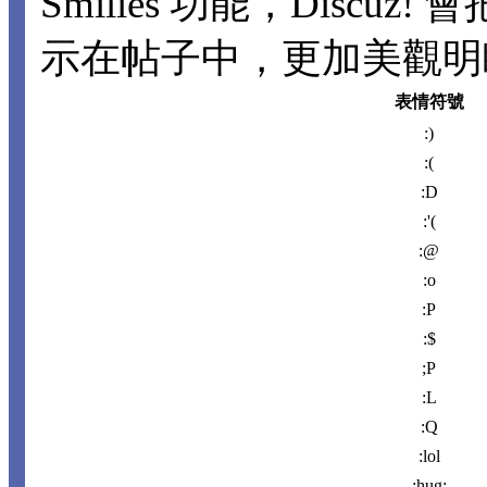
Smilies 功能，Disc
示在帖子中，更加美觀明瞭。
表情符號
:)
:(
:D
:'(
:@
:o
:P
:$
;P
:L
:Q
:lol
:hug: