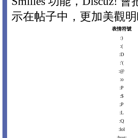
Smilies 功能，Disc
示在帖子中，更加美觀明瞭。
表情符號
:)
:(
:D
:'(
:@
:o
:P
:$
;P
:L
:Q
:lol
:hug: