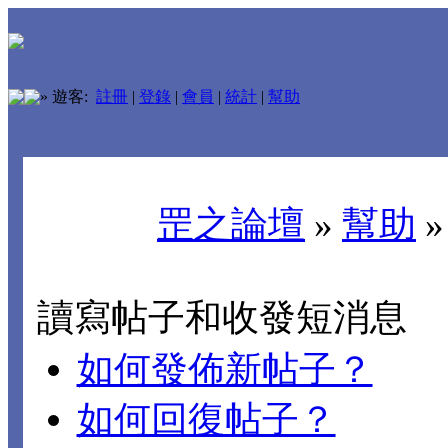
»
遊客:
註冊
|
登錄
|
會員
|
統計
|
幫助
罡之論壇
»
幫助
讀寫帖子和收發短消息
如何發佈新帖子？
如何回復帖子？