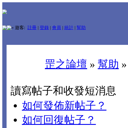
»
遊客:
註冊
|
登錄
|
會員
|
統計
|
幫助
罡之論壇
»
幫助
讀寫帖子和收發短消息
如何發佈新帖子？
如何回復帖子？