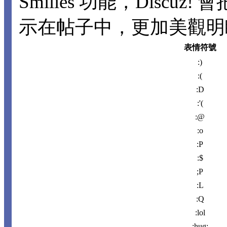
Smilies 功能，Disc
示在帖子中，更加美觀明瞭。
表情符號
:)
:(
:D
:'(
:@
:o
:P
:$
;P
:L
:Q
:lol
:hug: