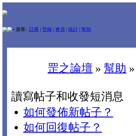
»
遊客:
註冊
|
登錄
|
會員
|
統計
|
幫助
罡之論壇
»
幫助
讀寫帖子和收發短消息
如何發佈新帖子？
如何回復帖子？