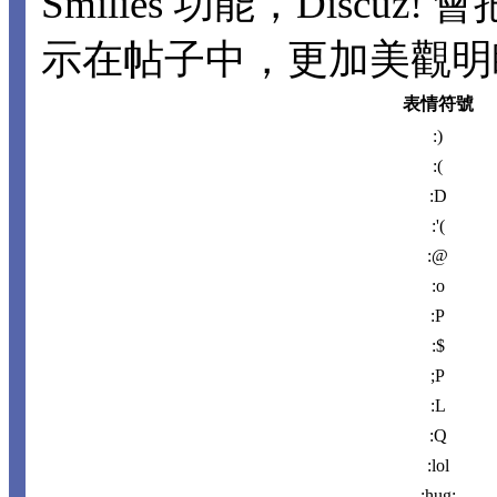
Smilies 功能，Disc
示在帖子中，更加美觀明瞭。
表情符號
:)
:(
:D
:'(
:@
:o
:P
:$
;P
:L
:Q
:lol
:hug: