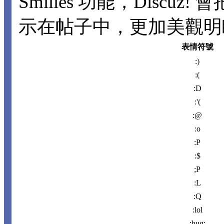
Smilies 功能，Disc
示在帖子中，更加美觀明瞭。
表情符號
:)
:(
:D
:'(
:@
:o
:P
:$
;P
:L
:Q
:lol
:hug: