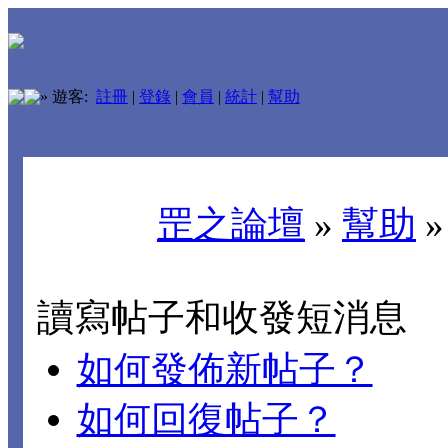
»
遊客:
註冊
|
登錄
|
會員
|
統計
|
幫助
罡之論壇
»
幫助
讀寫帖子和收發短消息
如何發佈新帖子？
如何回復帖子？