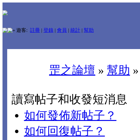
»
遊客:
註冊
|
登錄
|
會員
|
統計
|
幫助
罡之論壇
»
幫助
讀寫帖子和收發短消息
如何發佈新帖子？
如何回復帖子？