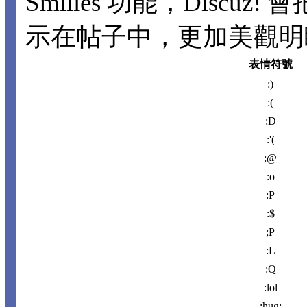
Smilies 功能，Disc
示在帖子中，更加美觀明瞭。
表情符號
:)
:(
:D
:'(
:@
:o
:P
:$
;P
:L
:Q
:lol
:hug: