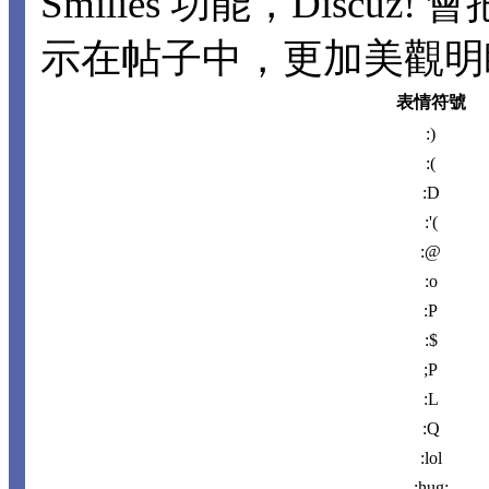
Smilies 功能，Disc
示在帖子中，更加美觀明瞭。
表情符號
:)
:(
:D
:'(
:@
:o
:P
:$
;P
:L
:Q
:lol
:hug: