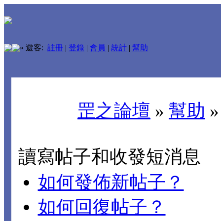
»
遊客:
註冊
|
登錄
|
會員
|
統計
|
幫助
罡之論壇
»
幫助
讀寫帖子和收發短消息
如何發佈新帖子？
如何回復帖子？