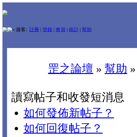
»
遊客:
註冊
|
登錄
|
會員
|
統計
|
幫助
罡之論壇
»
幫助
讀寫帖子和收發短消息
如何發佈新帖子？
如何回復帖子？