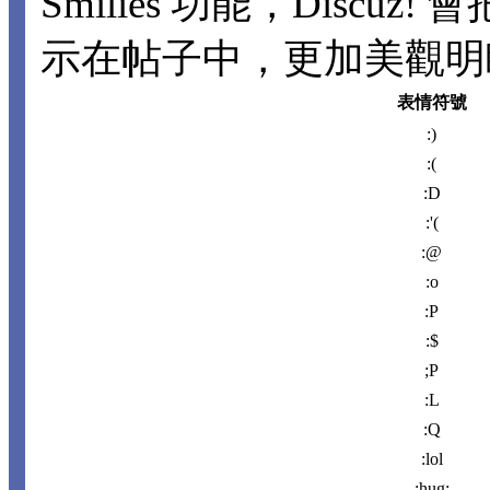
Smilies 功能，Disc
示在帖子中，更加美觀明瞭。
表情符號
:)
:(
:D
:'(
:@
:o
:P
:$
;P
:L
:Q
:lol
:hug: