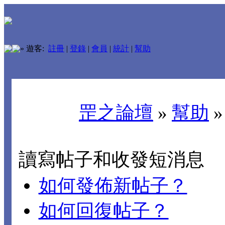
»
遊客:
註冊
|
登錄
|
會員
|
統計
|
幫助
罡之論壇
»
幫助
讀寫帖子和收發短消息
如何發佈新帖子？
如何回復帖子？