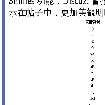
Smilies 功能，Disc
示在帖子中，更加美觀明瞭。
表情符號
:)
:(
:D
:'(
:@
:o
:P
:$
;P
:L
:Q
:lol
:hug: