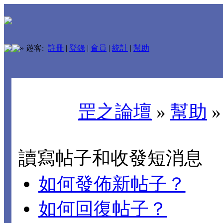
»
遊客:
註冊
|
登錄
|
會員
|
統計
|
幫助
罡之論壇
»
幫助
讀寫帖子和收發短消息
如何發佈新帖子？
如何回復帖子？