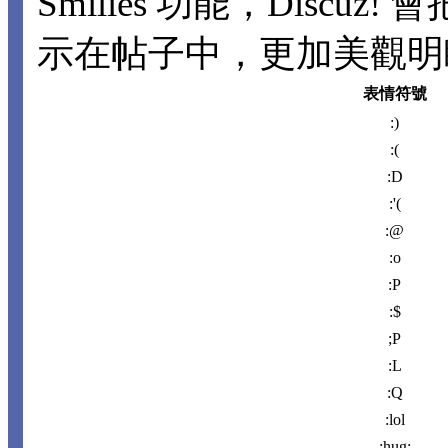
Smilies 功能，Disc
示在帖子中，更加美觀明瞭。
表情符號
:)
:(
:D
:'(
:@
:o
:P
:$
;P
:L
:Q
:lol
:hug: