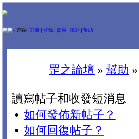
»
遊客:
註冊
|
登錄
|
會員
|
統計
|
幫助
罡之論壇
»
幫助
讀寫帖子和收發短消息
如何發佈新帖子？
如何回復帖子？