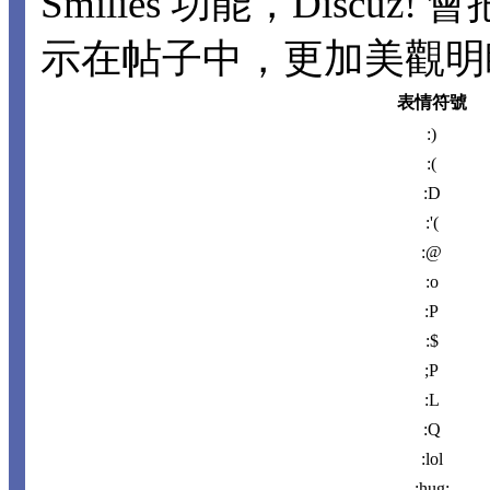
Smilies 功能，Disc
示在帖子中，更加美觀明瞭。
表情符號
:)
:(
:D
:'(
:@
:o
:P
:$
;P
:L
:Q
:lol
:hug: