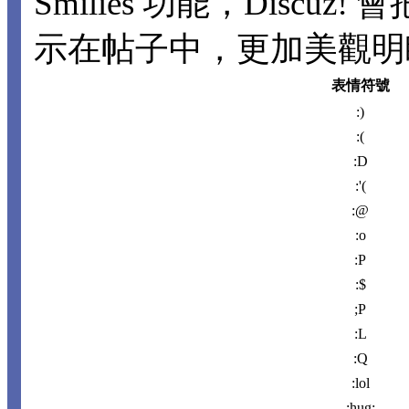
Smilies 功能，Disc
示在帖子中，更加美觀明瞭。
表情符號
:)
:(
:D
:'(
:@
:o
:P
:$
;P
:L
:Q
:lol
:hug: