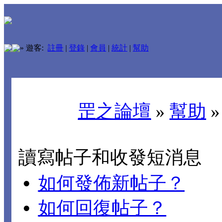
»
遊客:
註冊
|
登錄
|
會員
|
統計
|
幫助
罡之論壇
»
幫助
讀寫帖子和收發短消息
如何發佈新帖子？
如何回復帖子？