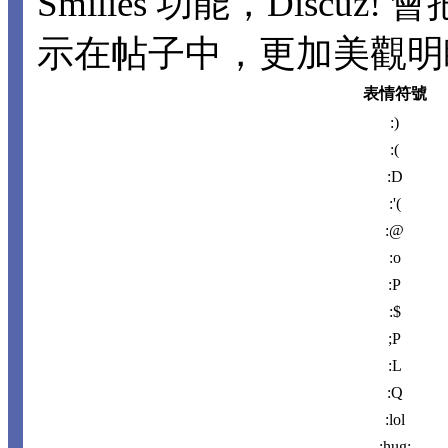
Smilies 功能，Disc
示在帖子中，更加美觀明瞭。
表情符號
:)
:(
:D
:'(
:@
:o
:P
:$
;P
:L
:Q
:lol
:hug: