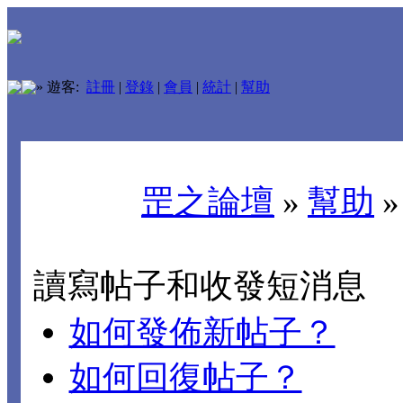
»
遊客:
註冊
|
登錄
|
會員
|
統計
|
幫助
罡之論壇
»
幫助
讀寫帖子和收發短消息
如何發佈新帖子？
如何回復帖子？