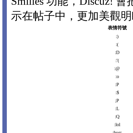
Smilies 功能，Disc
示在帖子中，更加美觀明瞭。
表情符號
:)
:(
:D
:'(
:@
:o
:P
:$
;P
:L
:Q
:lol
:hug: