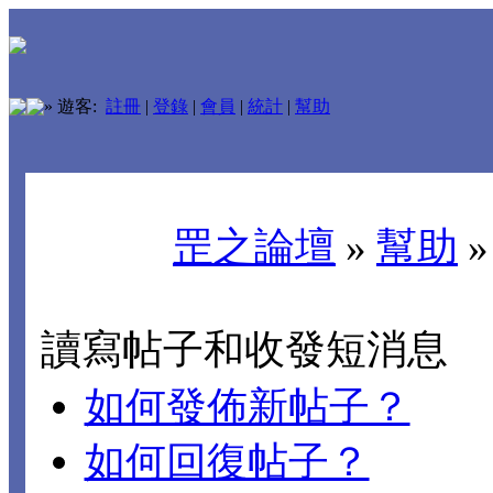
»
遊客:
註冊
|
登錄
|
會員
|
統計
|
幫助
罡之論壇
»
幫助
讀寫帖子和收發短消息
如何發佈新帖子？
如何回復帖子？