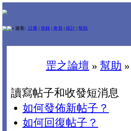
»
遊客:
註冊
|
登錄
|
會員
|
統計
|
幫助
罡之論壇
»
幫助
讀寫帖子和收發短消息
如何發佈新帖子？
如何回復帖子？