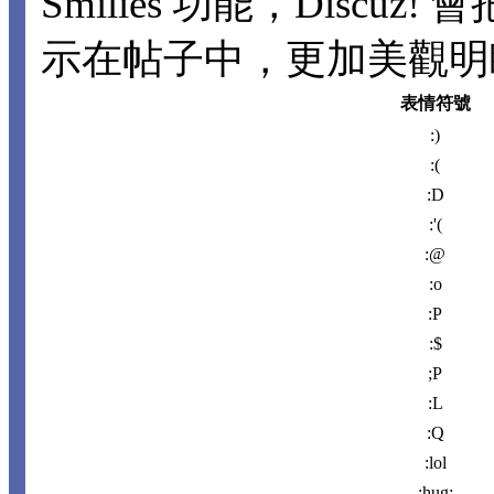
Smilies 功能，Disc
示在帖子中，更加美觀明瞭。
表情符號
:)
:(
:D
:'(
:@
:o
:P
:$
;P
:L
:Q
:lol
:hug: