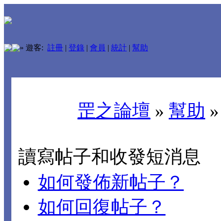
»
遊客:
註冊
|
登錄
|
會員
|
統計
|
幫助
罡之論壇
»
幫助
讀寫帖子和收發短消息
如何發佈新帖子？
如何回復帖子？