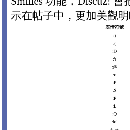
Smilies 功能，Disc
示在帖子中，更加美觀明瞭。
表情符號
:)
:(
:D
:'(
:@
:o
:P
:$
;P
:L
:Q
:lol
:hug: