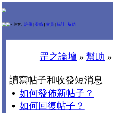
»
遊客:
註冊
|
登錄
|
會員
|
統計
|
幫助
罡之論壇
»
幫助
讀寫帖子和收發短消息
如何發佈新帖子？
如何回復帖子？