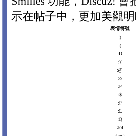
Smilies 功能，Disc
示在帖子中，更加美觀明瞭。
表情符號
:)
:(
:D
:'(
:@
:o
:P
:$
;P
:L
:Q
:lol
:hug: