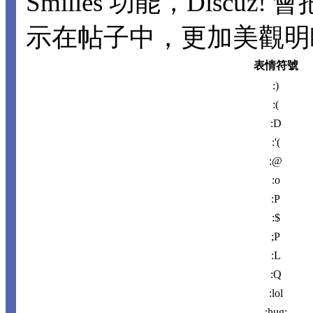
Smilies 功能，Disc
示在帖子中，更加美觀明瞭。
表情符號
:)
:(
:D
:'(
:@
:o
:P
:$
;P
:L
:Q
:lol
:hug: