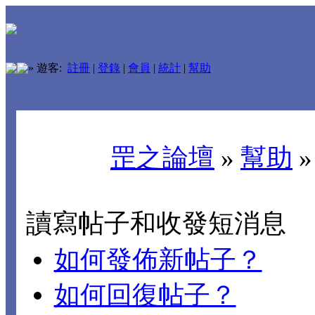
»
遊客:
註冊
|
登錄
|
會員
|
統計
|
幫助
罡之論壇
»
幫助
讀寫帖子和收發短消息
如何發佈新帖子？
如何回復帖子？