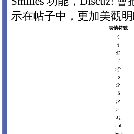
Smilies 功能，Disc
示在帖子中，更加美觀明瞭。
表情符號
:)
:(
:D
:'(
:@
:o
:P
:$
;P
:L
:Q
:lol
:hug: