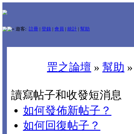
»
遊客:
註冊
|
登錄
|
會員
|
統計
|
幫助
罡之論壇
»
幫助
讀寫帖子和收發短消息
如何發佈新帖子？
如何回復帖子？