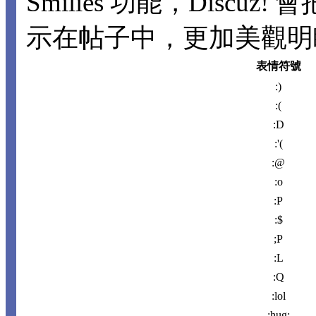
Smilies 功能，Disc
示在帖子中，更加美觀明瞭。
表情符號
:)
:(
:D
:'(
:@
:o
:P
:$
;P
:L
:Q
:lol
:hug: