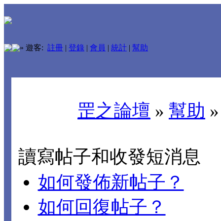
»
遊客:
註冊
|
登錄
|
會員
|
統計
|
幫助
罡之論壇
»
幫助
讀寫帖子和收發短消息
如何發佈新帖子？
如何回復帖子？