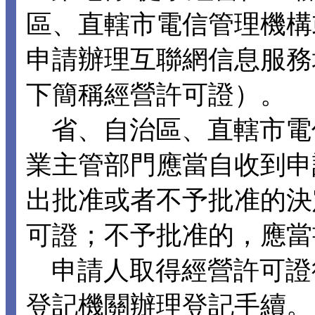
區、直轄市電信管理機構
申請辦理互聯網信息服務
下簡稱經營許可證）。
省、自治區、直轄市電
業主管部門應當自收到申
出批准或者不予批准的決
可證；不予批准的，應當
申請人取得經營許可證
登記機關辦理登記手續。