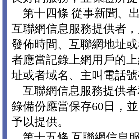
第十四條 從事新聞、出
互聯網信息服務提供者，
發佈時間、互聯網地址或
者應當記錄上網用戶的上
址或者域名、主叫電話號
互聯網信息服務提供者
錄備份應當保存60日，
予以提供。
第十五條 互聯網信息服