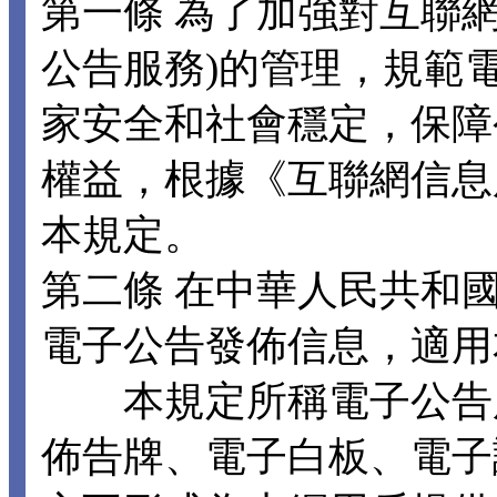
第一條 為了加強對互聯
公告服務)的管理，規範
家安全和社會穩定，保障
權益，根據《互聯網信息
本規定。
第二條 在中華人民共和
電子公告發佈信息，適用
本規定所稱電子公告服
佈告牌、電子白板、電子