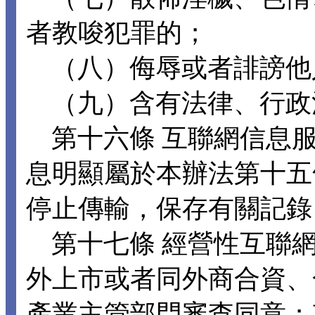
者教唆犯罪的；
（八）侮辱或者誹謗他
（九）含有法律、行政
第十六條 互聯網信息服
息明顯屬於本辦法第十五
停止傳輸，保存有關記錄
第十七條 經營性互聯網
外上市或者同外商合資、
產業主管部門審查同意；