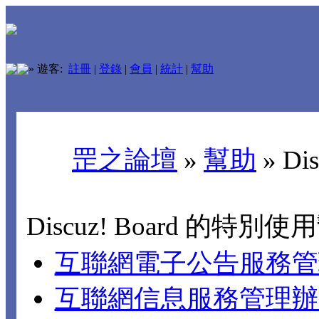
»
遊客:
註冊
|
登錄
|
會員
|
統計
|
幫助
罡之論壇
»
幫助
» D
Discuz! Board 的特別
互聯網電子公告服務管
互聯網信息服務管理辦