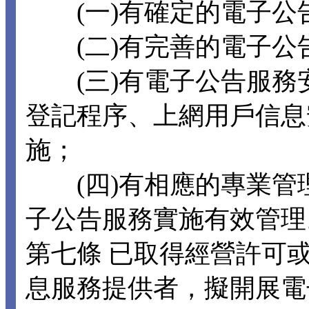
(一)有確定的電子公
(二)有完善的電子公
(三)有電子公告服務
登記程序、上網用戶信息
施；
(四)有相應的專業管
子公告服務實施有效管理
第七條 已取得經營許可
息服務提供者，擬開展電