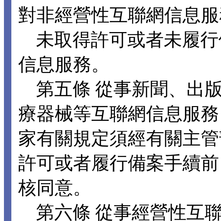
對非經營性互聯網信息服
未取得許可或者未履行
信息服務。
第五條 從事新聞、出版
療器械等互聯網信息服務
家有關規定須經有關主管
許可或者履行備案手續前
核同意。
第六條 從事經營性互聯