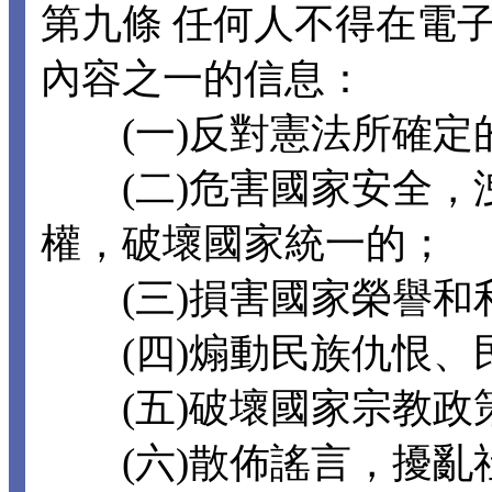
第九條 任何人不得在電
內容之一的信息：
(一)反對憲法所確定
(二)危害國家安全，
權，破壞國家統一的；
(三)損害國家榮譽和
(四)煽動民族仇恨、
(五)破壞國家宗教政
(六)散佈謠言，擾亂