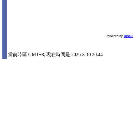
Powered by
Discu
當前時區 GMT+8, 現在時間是 2026-8-10 20:44