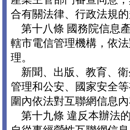
合有關法律、行政法規的
第十八條 國務院信息產
轄市電信管理機構，依法
理。
新聞、出版、教育、衛
管理和公安、國家安全等
圍內依法對互聯網信息內
第十九條 違反本辦法的