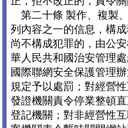
正；拒不改正的，責令關
第二十條 製作、複製、
列內容之一的信息，構成
尚不構成犯罪的，由公安
華人民共和國治安管理處
國際聯網安全保護管理辦
規定予以處罰；對經營性
發證機關責令停業整頓直
登記機關；對非經營性互