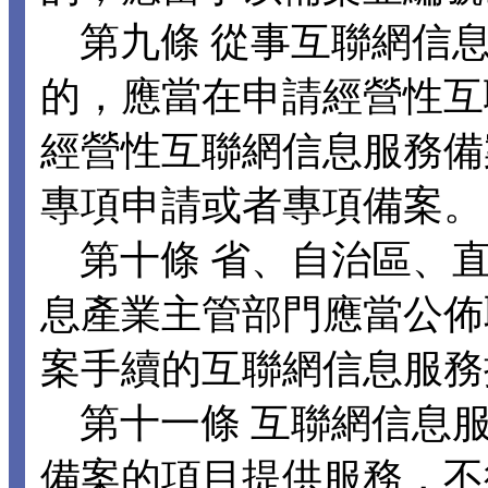
第九條 從事互聯網信息
的，應當在申請經營性互
經營性互聯網信息服務備
專項申請或者專項備案。
第十條 省、自治區、直
息產業主管部門應當公佈
案手續的互聯網信息服務
第十一條 互聯網信息服
備案的項目提供服務，不