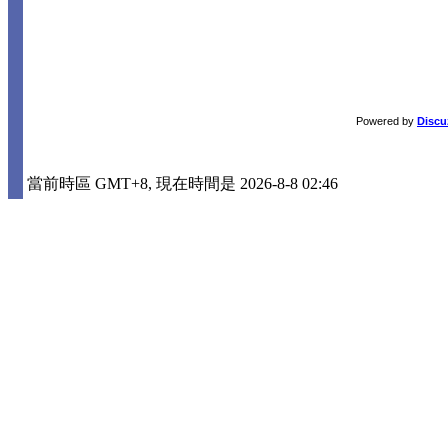
Powered by
Discu
當前時區 GMT+8, 現在時間是 2026-8-8 02:46