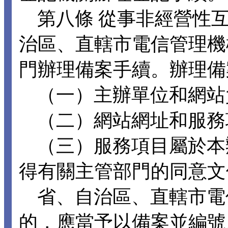
第八條 從事非經營性互
治區、直轄市電信管理機
門辦理備案手續。辦理備
（一）主辦單位和網站
（二）網站網址和服務
（三）服務項目屬於本
得有關主管部門的同意文
省、自治區、直轄市電
的，應當予以備案並編號