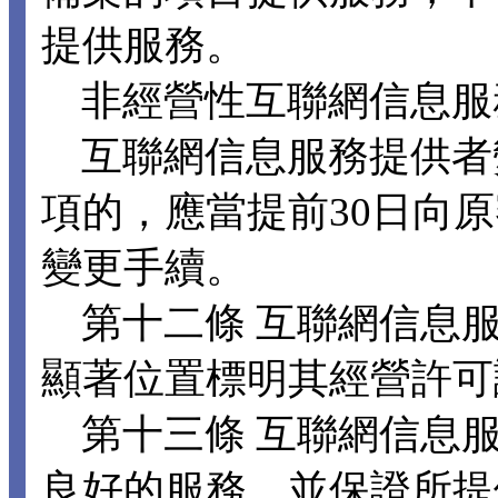
提供服務。
非經營性互聯網信息服
互聯網信息服務提供者
項的，應當提前30日向
變更手續。
第十二條 互聯網信息服
顯著位置標明其經營許可
第十三條 互聯網信息服
良好的服務，並保證所提