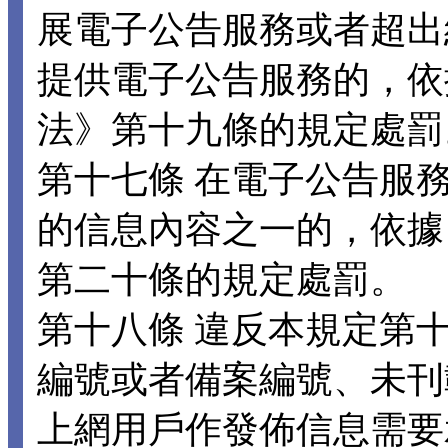
展電子公告服務或者超出
提供電子公告服務的，依
法》第十九條的規定處罰
第十七條 在電子公告服
的信息內容之一的，依據
第二十條的規定處罰。
第十八條 違反本規定第
編號或者備案編號、未刊
上網用戶作發佈信息需要