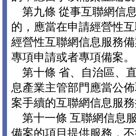
第九條 從事互聯網信息
的，應當在申請經營性互
經營性互聯網信息服務備
專項申請或者專項備案。
第十條 省、自治區、直
息產業主管部門應當公佈
案手續的互聯網信息服務
第十一條 互聯網信息服
備案的項目提供服務，不