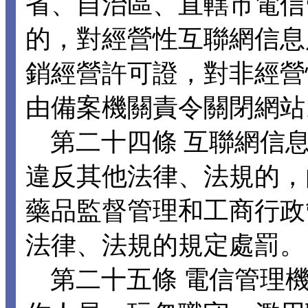
省、自治區、直轄市電信
的，對經營性互聯網信息
銷經營許可證，對非經營
由備案機關責令關閉網站
第二十四條 互聯網信息
違反其他法律、法規的，
藥品監督管理和工商行政
法律、法規的規定處罰。
第二十五條 電信管理機