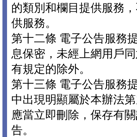
的類別和欄目提供服務，
供服務。
第十二條 電子公告服務
息保密，未經上網用戶同
有規定的除外。
第十三條 電子公告服務
中出現明顯屬於本辦法第
應當立即刪除，保存有關
告。