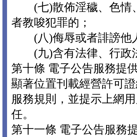
(七)散佈淫穢、色情
者教唆犯罪的；
(八)侮辱或者誹謗他
(九)含有法律、行政
第十條 電子公告服務提
顯著位置刊載經營許可證
服務規則，並提示上網用
任。
第十一條 電子公告服務