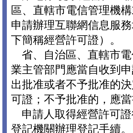
區、直轄市電信管理機構
申請辦理互聯網信息服務
下簡稱經營許可證）。
省、自治區、直轄市電
業主管部門應當自收到申
出批准或者不予批准的決
可證；不予批准的，應當
申請人取得經營許可證
登記機關辦理登記手續。