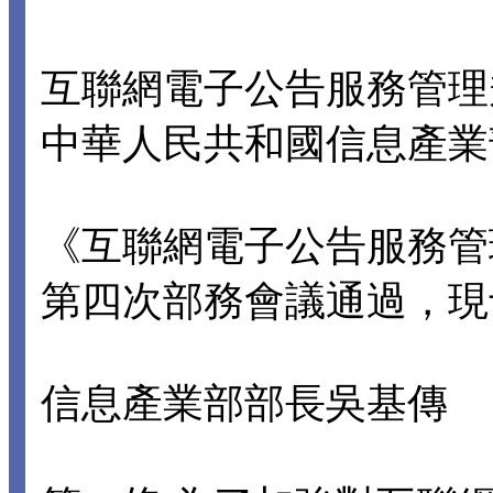
互聯網電子公告服務管理
中華人民共和國信息產業
《互聯網電子公告服務管理
第四次部務會議通過，現
信息產業部部長吳基傳