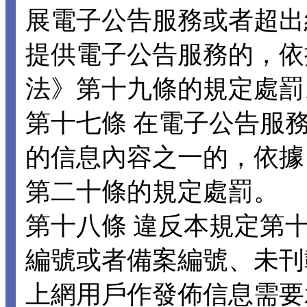
展電子公告服務或者超出
提供電子公告服務的，依
法》第十九條的規定處罰
第十七條 在電子公告服
的信息內容之一的，依據
第二十條的規定處罰。
第十八條 違反本規定第
編號或者備案編號、未刊
上網用戶作發佈信息需要