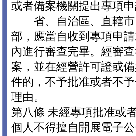
或者備案機關提出專項申
省、自治區、直轄市電
部，應當自收到專項申請
內進行審查完畢。經審查
案，並在經營許可證或備
件的，不予批准或者不予
理由。
第八條 未經專項批准或
個人不得擅自開展電子公