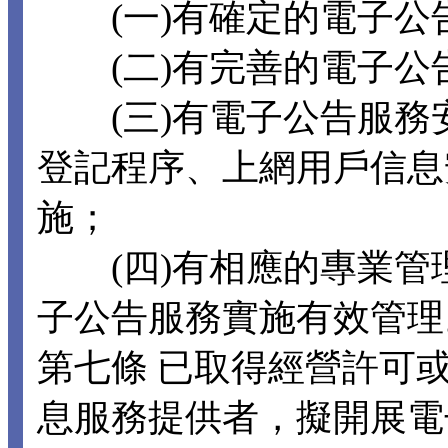
(一)有確定的電子公
(二)有完善的電子公
(三)有電子公告服務
登記程序、上網用戶信息
施；
(四)有相應的專業管
子公告服務實施有效管理
第七條 已取得經營許可
息服務提供者，擬開展電