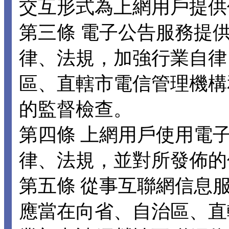
交互形式為上網用戶提供
第三條 電子公告服務提
律、法規，加強行業自律
區、直轄市電信管理機構
的監督檢查。
第四條 上網用戶使用電
律、法規，並對所發佈的
第五條 從事互聯網信息
應當在向省、自治區、直