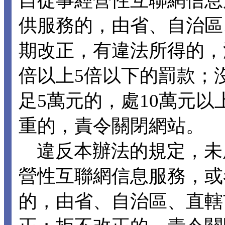
自從事經營性互聯網信息
供服務的，由省、自治區
期改正，有違法所得的，
倍以上5倍以下的罰款；
足5萬元的，處10萬元以
重的，責令關閉網站。
違反本辦法的規定，未
營性互聯網信息服務，或
的，由省、自治區、直轄