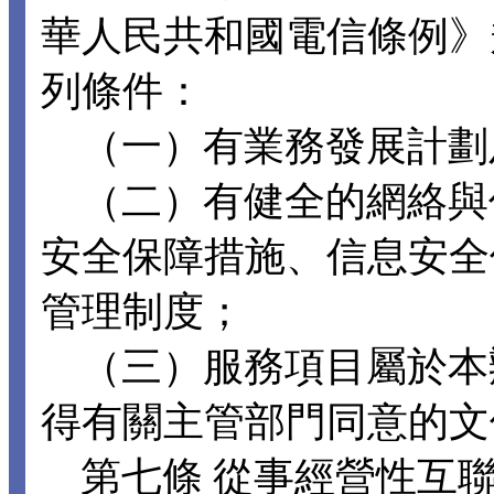
華人民共和國電信條例》
列條件：
（一）有業務發展計劃
（二）有健全的網絡與
安全保障措施、信息安全
管理制度；
（三）服務項目屬於本
得有關主管部門同意的文
第七條 從事經營性互聯