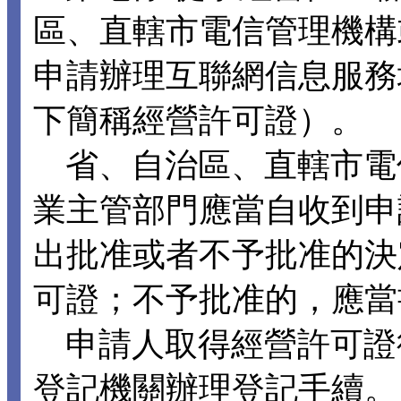
區、直轄市電信管理機構
申請辦理互聯網信息服務
下簡稱經營許可證）。
省、自治區、直轄市電
業主管部門應當自收到申
出批准或者不予批准的決
可證；不予批准的，應當
申請人取得經營許可證
登記機關辦理登記手續。