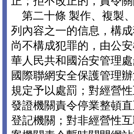
正；拒不改正的，責令關
第二十條 製作、複製、
列內容之一的信息，構成
尚不構成犯罪的，由公安
華人民共和國治安管理處
國際聯網安全保護管理辦
規定予以處罰；對經營性
發證機關責令停業整頓直
登記機關；對非經營性互