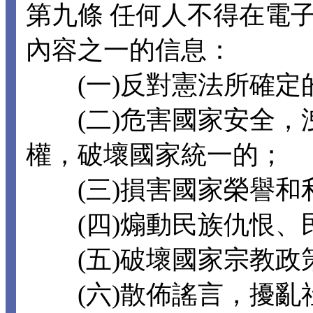
第九條 任何人不得在電
內容之一的信息：
(一)反對憲法所確定
(二)危害國家安全，
權，破壞國家統一的；
(三)損害國家榮譽和
(四)煽動民族仇恨、
(五)破壞國家宗教政
(六)散佈謠言，擾亂