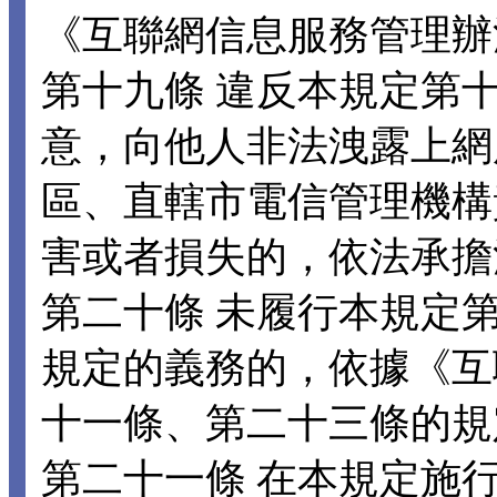
《互聯網信息服務管理辦
第十九條 違反本規定第
意，向他人非法洩露上網
區、直轄市電信管理機構
害或者損失的，依法承擔
第二十條 未履行本規定
規定的義務的，依據《互
十一條、第二十三條的規
第二十一條 在本規定施