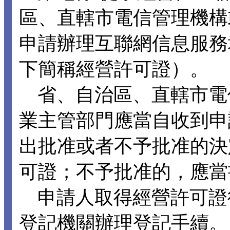
區、直轄市電信管理機構
申請辦理互聯網信息服務
下簡稱經營許可證）。
省、自治區、直轄市電
業主管部門應當自收到申
出批准或者不予批准的決
可證；不予批准的，應當
申請人取得經營許可證
登記機關辦理登記手續。