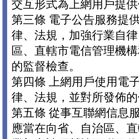
交互形式為上網用戶提供
第三條 電子公告服務提
律、法規，加強行業自律
區、直轄市電信管理機構
的監督檢查。
第四條 上網用戶使用電
律、法規，並對所發佈的
第五條 從事互聯網信息
應當在向省、自治區、直