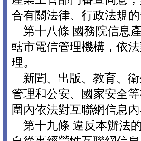
合有關法律、行政法規的
第十八條 國務院信息產
轄市電信管理機構，依法
理。
新聞、出版、教育、衛
管理和公安、國家安全等
圍內依法對互聯網信息內
第十九條 違反本辦法的