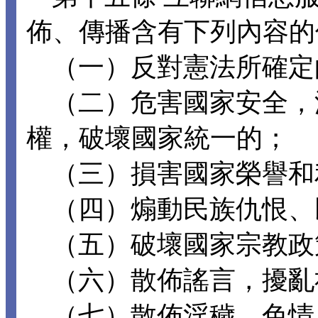
佈、傳播含有下列內容的
（一）反對憲法所確定
（二）危害國家安全，
權，破壞國家統一的；
（三）損害國家榮譽和
（四）煽動民族仇恨、
（五）破壞國家宗教政
（六）散佈謠言，擾亂
（七）散佈淫穢、色情