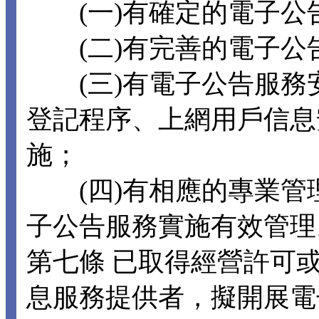
(一)有確定的電子公
(二)有完善的電子公
(三)有電子公告服務
登記程序、上網用戶信息
施；
(四)有相應的專業管
子公告服務實施有效管理
第七條 已取得經營許可
息服務提供者，擬開展電