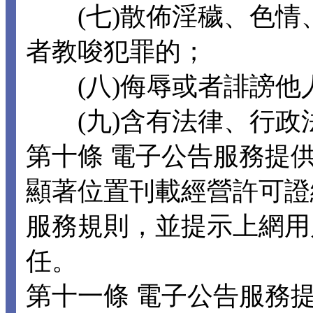
(七)散佈淫穢、色情
者教唆犯罪的；
(八)侮辱或者誹謗他
(九)含有法律、行政
第十條 電子公告服務提
顯著位置刊載經營許可證
服務規則，並提示上網用
任。
第十一條 電子公告服務