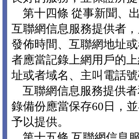
第十四條 從事新聞、出
互聯網信息服務提供者，
發佈時間、互聯網地址或
者應當記錄上網用戶的上
址或者域名、主叫電話號
互聯網信息服務提供者
錄備份應當保存60日，
予以提供。
第十五條 互聯網信息服