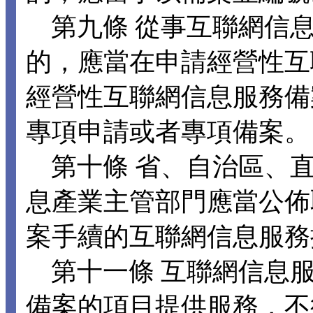
第九條 從事互聯網信息
的，應當在申請經營性互
經營性互聯網信息服務備
專項申請或者專項備案。
第十條 省、自治區、直
息產業主管部門應當公佈
案手續的互聯網信息服務
第十一條 互聯網信息服
備案的項目提供服務，不