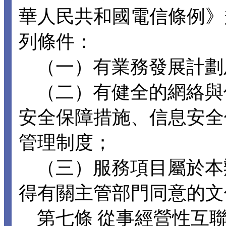
華人民共和國電信條例》
列條件：
（一）有業務發展計劃
（二）有健全的網絡與
安全保障措施、信息安全
管理制度；
（三）服務項目屬於本
得有關主管部門同意的文
第七條 從事經營性互聯