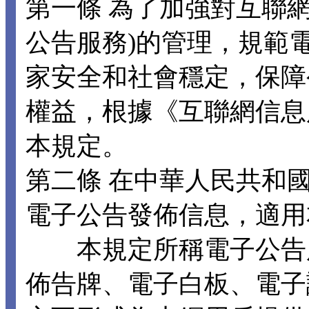
第一條 為了加強對互聯
公告服務)的管理，規範
家安全和社會穩定，保障
權益，根據《互聯網信息
本規定。
第二條 在中華人民共和
電子公告發佈信息，適用
本規定所稱電子公告服
佈告牌、電子白板、電子